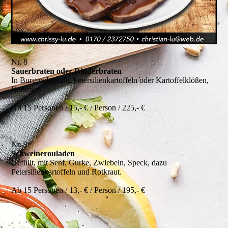
Nr. 8
Sauerbraten oder Rinderbraten
In Burgundersoße, Petersilienkartoffeln oder Kartoffelklößen,
Rotkraut.
Ab 15 Personen / 15,- € / Person / 225,- €
Nr. 9
Schweinerouladen
Gefüllt, mit Senf, Gurke, Zwiebeln, Speck, dazu
Petersilienkartoffeln und Rotkraut.
Ab 15 Personen / 13,- € / Person / 195,- €