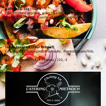
Nr. 6
Eisbein ca. 1kg / Stück
(Hintereisbein gepökelt, gekocht) mit Gemüsebrühe,
Petersilienkartoffeln, Sauerkraut und Erbsenpüree.
Ab 15 Personen / 13,- € / Person / 195,- €
Nr. 7
Hähnchenbrust (Foto Beispiel)
Gegrillt, mit Champignon-Rahmsoße, Petersilienkartoffeln.
Ab 15 Personen / 14,- € / Person / 210,- €