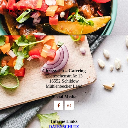
Angebots­anfrage
Chrissy Lu – Catering
Ebereschenstraße 13
16552 Schildow
Mühlenbecker Land
Social Media
Interne Links
DATEN­SCHUTZ