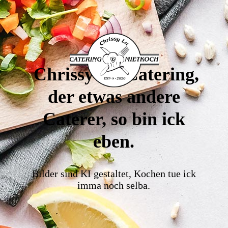
Chrissy Lu Catering,
der etwas andere
Caterer, so bin ick
eben.
Bilder sind KI gestaltet, Kochen tue ick
imma noch selba.