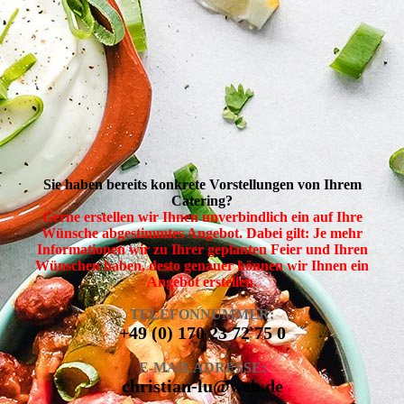
Sie haben bereits konkrete Vorstellungen von Ihrem
Catering?
Gerne erstellen wir Ihnen unverbindlich ein auf Ihre
Wünsche abgestimmtes Angebot. Dabei gilt: Je mehr
Informationen wir zu Ihrer geplanten Feier und Ihren
Wünschen haben, desto genauer können wir Ihnen ein
Angebot erstellen.
TELEFONNUMMER:
+49 (0) 170 23 72 75 0
E-MAILADRESSE:
christian-lu@web.de