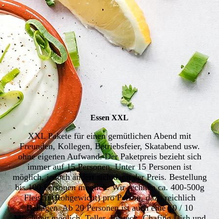
Essen XXL
XXL Pakete für einen gemütlichen Abend mit
Freunden, Kollegen, Betriebsfeier, Skatabend usw.
ohne eigenen Aufwand. Der Paketpreis bezieht sich
immer auf 15 Personen. Unter 15 Personen ist
möglich, jedoch ändert sich dann der Preis. Bestellung
bis 100 Personen möglich. Wir rechnen ca. 400-500g
Fleisch (Rohgewicht) pro Person, dazu reichlich
Beilagen. Ab 20 Personen ist auch eine 10 / 10
Mischung möglich. Teller, Besteck, Chafing Dish und